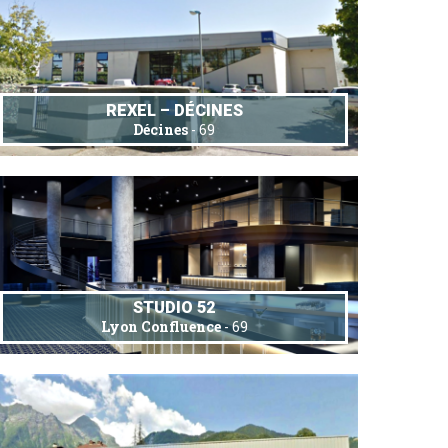
REXEL – DÉCINES
Décines
- 69
STUDIO 52
Lyon Confluence
- 69