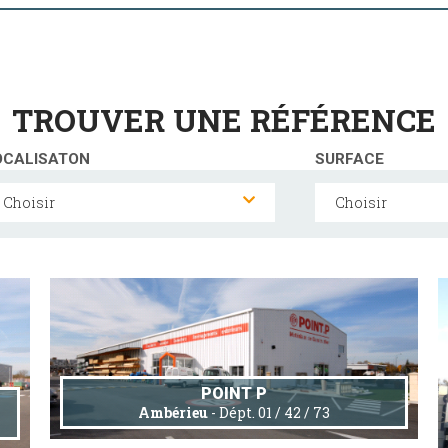
TROUVER UNE RÉFÉRENCE
OCALISATON
SURFACE
Choisir
Choisir
POINT P
Ambérieu
- Dépt. 01 / 42 / 73