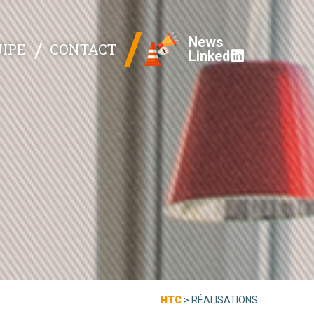
News
IPE
CONTACT
Linked
HTC
>
RÉALISATIONS