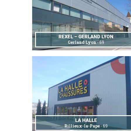
REXEL – GERLAND LYON
Gerland Lyon
- 69
LA HALLE
Rillieux-la-Pape
- 69