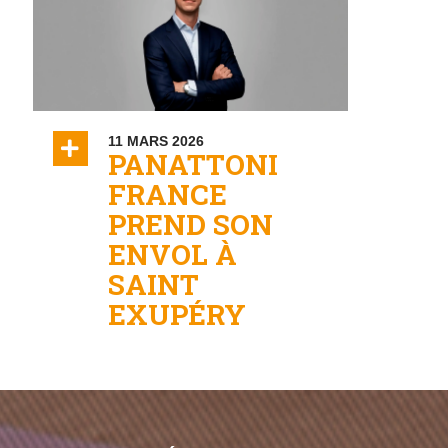
11 MARS 2026
ON
PANATTONI
FRANCE
PREND SON
ENVOL À
SAINT
EXUPÉRY