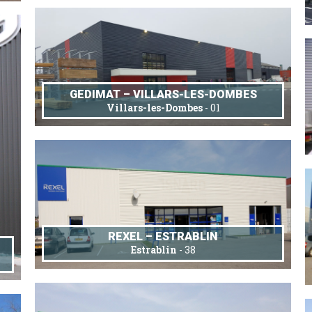
GEDIMAT – VILLARS-LES-DOMBES
Villars-les-Dombes
- 01
REXEL – ESTRABLIN
Estrablin
- 38