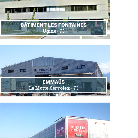
BÂTIMENT LES FONTAINES
Ugine
- 73
EMMAÜS
La Motte-Servolex
- 73