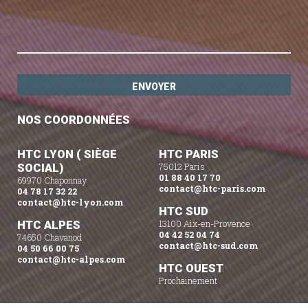
NOS COORDONNÉES
HTC LYON ( SIÈGE
HTC PARIS
SOCIAL)
75012 Paris
01 88 40 17 70
69970 Chaponnay
contact@htc-paris.com
04 78 17 32 22
contact@htc-lyon.com
HTC SUD
HTC ALPES
13100 Aix-en-Provence
04 42 52 04 74
74650 Chavanod
contact@htc-sud.com
04 50 66 00 75
contact@htc-alpes.com
HTC OUEST
Prochainement