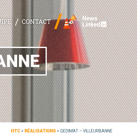
News
IPE
CONTACT
Linked
BANNE
HTC
>
RÉALISATIONS
>
GEDIMAT – VILLEURBANNE