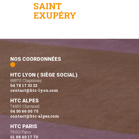
SAINT
EXUPÉRY
NOS COORDONNÉES
HTC LYON ( SIÈGE SOCIAL)
69970 Chaponnay
04 78 17 32 22
contact@htc-lyon.com
HTC ALPES
74650 Chavanod
04 50 66 00 75
contact@htc-alpes.com
HTC PARIS
75012 Paris
01 88 40 17 70