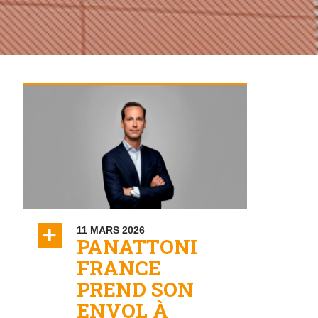
11 MARS 2026
ON
PANATTONI
FRANCE
PREND SON
ENVOL À