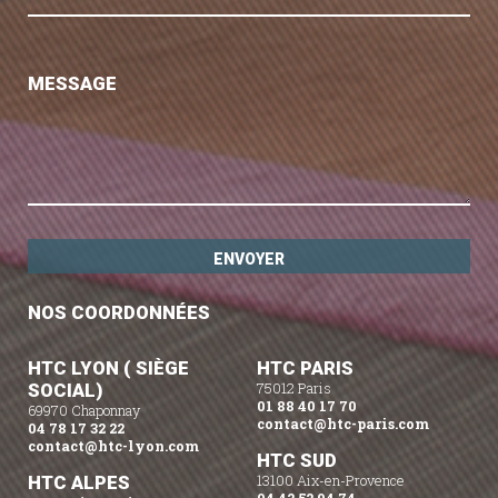
MESSAGE
NOS COORDONNÉES
HTC LYON ( SIÈGE
HTC PARIS
SOCIAL)
75012 Paris
01 88 40 17 70
69970 Chaponnay
contact@htc-paris.com
04 78 17 32 22
contact@htc-lyon.com
HTC SUD
HTC ALPES
13100 Aix-en-Provence