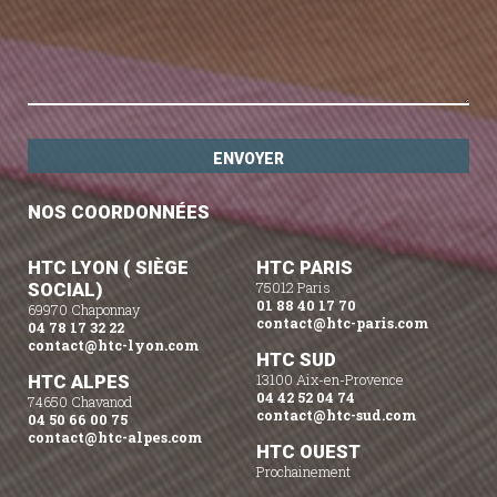
NOS COORDONNÉES
HTC LYON ( SIÈGE
HTC PARIS
SOCIAL)
75012 Paris
01 88 40 17 70
69970 Chaponnay
contact@htc-paris.com
04 78 17 32 22
contact@htc-lyon.com
HTC SUD
HTC ALPES
13100 Aix-en-Provence
04 42 52 04 74
74650 Chavanod
contact@htc-sud.com
04 50 66 00 75
contact@htc-alpes.com
HTC OUEST
Prochainement