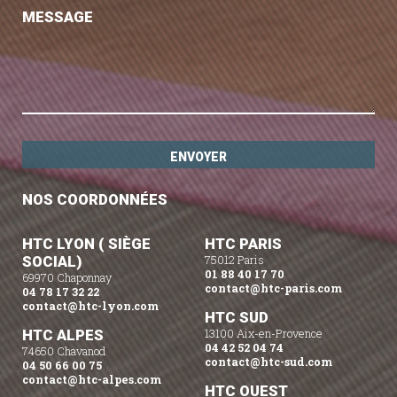
MESSAGE
NOS COORDONNÉES
HTC LYON ( SIÈGE
HTC PARIS
SOCIAL)
75012 Paris
01 88 40 17 70
69970 Chaponnay
contact@htc-paris.com
04 78 17 32 22
contact@htc-lyon.com
HTC SUD
HTC ALPES
13100 Aix-en-Provence
04 42 52 04 74
74650 Chavanod
contact@htc-sud.com
04 50 66 00 75
contact@htc-alpes.com
HTC OUEST