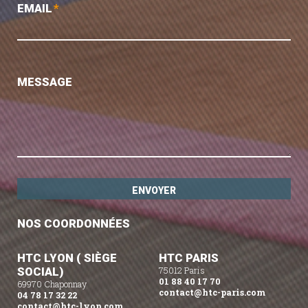
EMAIL
*
MESSAGE
NOS COORDONNÉES
HTC LYON ( SIÈGE
HTC PARIS
SOCIAL)
75012 Paris
01 88 40 17 70
69970 Chaponnay
contact@htc-paris.com
04 78 17 32 22
contact@htc-lyon.com