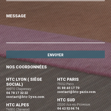
MESSAGE
NOS COORDONNÉES
HTC LYON ( SIÈGE
HTC PARIS
SOCIAL)
75012 Paris
01 88 40 17 70
69970 Chaponnay
contact@htc-paris.com
04 78 17 32 22
contact@htc-lyon.com
HTC SUD
HTC ALPES
13100 Aix-en-Provence
04 42 52 04 74
74650 Chavanod