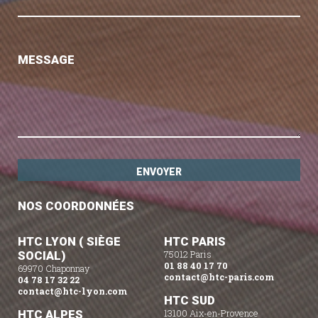
MESSAGE
NOS COORDONNÉES
HTC LYON ( SIÈGE
HTC PARIS
SOCIAL)
75012 Paris
01 88 40 17 70
69970 Chaponnay
contact@htc-paris.com
04 78 17 32 22
contact@htc-lyon.com
HTC SUD
HTC ALPES
13100 Aix-en-Provence