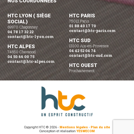
NOS COORDONNÉES
HTC LYON ( SIÈGE
HTC PARIS
SOCIAL)
75012 Paris
01 88 40 17 70
69970 Chaponnay
contact@htc-paris.com
04 78 17 32 22
contact@htc-lyon.com
HTC SUD
HTC ALPES
13100 Aix-en-Provence
04 42 52 04 74
74650 Chavanod
contact@htc-sud.com
04 50 66 00 75
contact@htc-alpes.com
HTC OUEST
Prochainement
Copyright HTC © 2026 -
Mentions légales
-
Plan du site
Conception et réalisation
YESWECOM