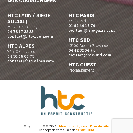
NOS COORDONNÉES
HTC LYON ( SIÈGE
HTC PARIS
SOCIAL)
75012 Paris
01 88 40 17 70
69970 Chaponnay
contact@htc-paris.com
04 78 17 32 22
contact@htc-lyon.com
HTC SUD
HTC ALPES
13100 Aix-en-Provence
04 42 52 04 74
74650 Chavanod
contact@htc-sud.com
04 50 66 00 75
contact@htc-alpes.com
HTC OUEST
Prochainement
Copyright HTC © 2026 -
Mentions légales
-
Plan du site
Conception et réalisation
YESWECOM