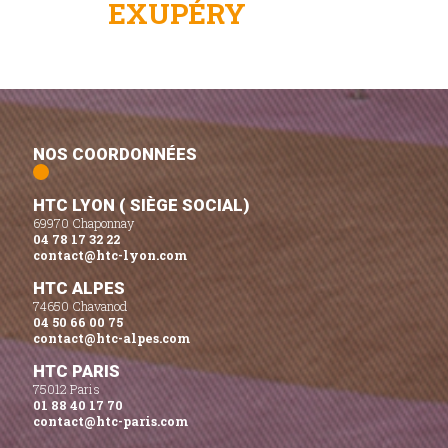
EXUPÉRY
NOS COORDONNÉES
HTC LYON ( SIÈGE SOCIAL)
69970 Chaponnay
04 78 17 32 22
contact@htc-lyon.com
HTC ALPES
74650 Chavanod
04 50 66 00 75
contact@htc-alpes.com
HTC PARIS
75012 Paris
01 88 40 17 70
contact@htc-paris.com