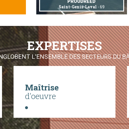
PROUDREED
Saint-Genis-Laval
- 69
EXPERTISES
GLOBENT L’ENSEMBLE DES SECTEURS DU BÂT
Maîtrise
d'oeuvre