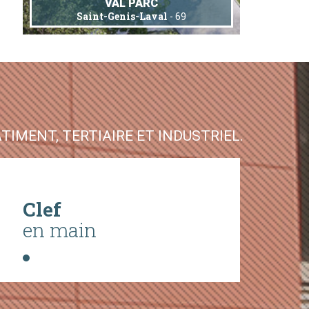
VAL PARC
Saint-Genis-Laval
- 69
IMENT, TERTIAIRE ET INDUSTRIEL.
Clef
en main