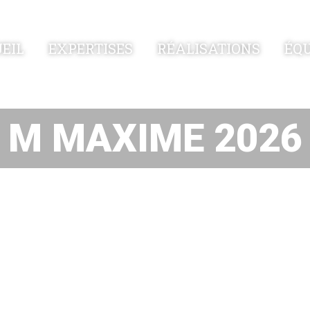
EXPERTISES
RÉALISATIONS
ÉQU
EIL
M MAXIME 2026