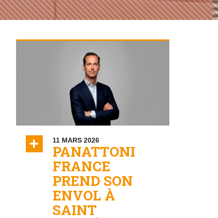
11 MARS 2026
ON
PANATTONI
FRANCE
PREND SON
ENVOL À
SAINT