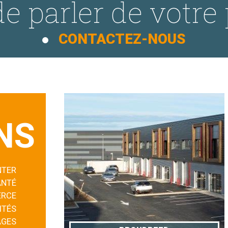
e parler de votre 
CONTACTEZ-NOUS
NS
NTER
ANTÉ
RCE
ITÉS
AGES