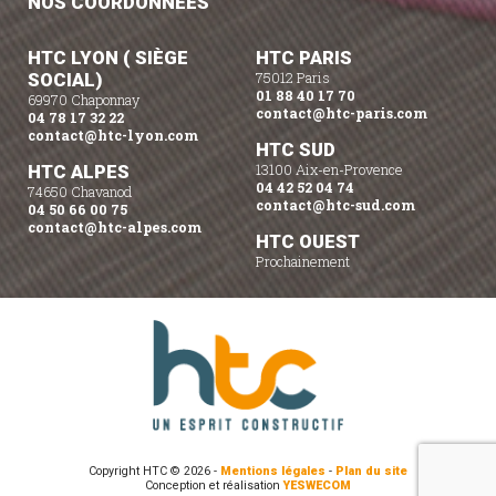
NOS COORDONNÉES
HTC LYON ( SIÈGE
HTC PARIS
SOCIAL)
75012 Paris
01 88 40 17 70
69970 Chaponnay
contact@htc-paris.com
04 78 17 32 22
contact@htc-lyon.com
HTC SUD
HTC ALPES
13100 Aix-en-Provence
04 42 52 04 74
74650 Chavanod
contact@htc-sud.com
04 50 66 00 75
contact@htc-alpes.com
HTC OUEST
Prochainement
Copyright HTC © 2026 -
Mentions légales
-
Plan du site
Conception et réalisation
YESWECOM