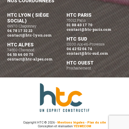
NOS COORDONNÉES
HTC LYON ( SIÈGE
HTC PARIS
SOCIAL)
75012 Paris
01 88 40 17 70
69970 Chaponnay
contact@htc-paris.com
04 78 17 32 22
contact@htc-lyon.com
HTC SUD
HTC ALPES
13100 Aix-en-Provence
04 42 52 04 74
74650 Chavanod
contact@htc-sud.com
04 50 66 00 75
contact@htc-alpes.com
HTC OUEST
Prochainement
Copyright HTC © 2026 -
Mentions légales
-
Plan du site
Conception et réalisation
YESWECOM