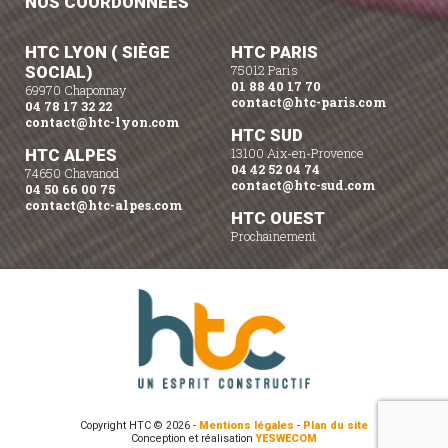
NOS COORDONNÉES
HTC LYON ( SIÈGE
HTC PARIS
SOCIAL)
75012 Paris
01 88 40 17 70
69970 Chaponnay
contact@htc-paris.com
04 78 17 32 22
contact@htc-lyon.com
HTC SUD
HTC ALPES
13100 Aix-en-Provence
04 42 52 04 74
74650 Chavanod
contact@htc-sud.com
04 50 66 00 75
contact@htc-alpes.com
HTC OUEST
Prochainement
Copyright HTC © 2026 -
Mentions légales
-
Plan du site
Conception et réalisation
YESWECOM