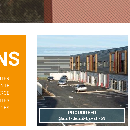
NS
NTER
ANTÉ
RCE
ITÉS
AGES
PROUDREED
Saint-Genis-Laval
- 69