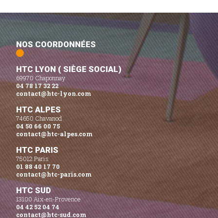
NOS COORDONNÉES
HTC LYON ( SIÈGE SOCIAL)
69970 Chaponnay
04 78 17 32 22
contact@htc-lyon.com
HTC ALPES
74650 Chavanod
04 50 66 00 75
contact@htc-alpes.com
HTC PARIS
75012 Paris
01 88 40 17 70
contact@htc-paris.com
HTC SUD
13100 Aix-en-Provence
04 42 52 04 74
contact@htc-sud.com