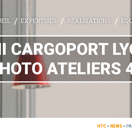
EXPERTISES
RÉALISATIONS
ÉQU
EIL
I CARGOPORT LYO
HOTO ATELIERS 
HTC
>
NEWS
>
PA