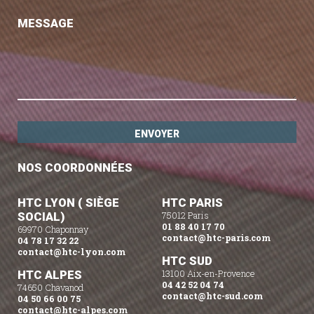
MESSAGE
NOS COORDONNÉES
HTC LYON ( SIÈGE
HTC PARIS
SOCIAL)
75012 Paris
01 88 40 17 70
69970 Chaponnay
contact@htc-paris.com
04 78 17 32 22
contact@htc-lyon.com
HTC SUD
HTC ALPES
13100 Aix-en-Provence
04 42 52 04 74
74650 Chavanod
contact@htc-sud.com
04 50 66 00 75
contact@htc-alpes.com