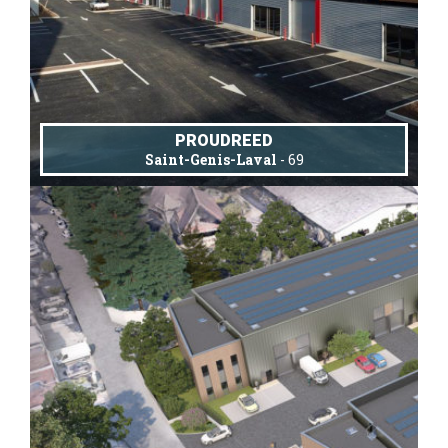
PROUDREED
Saint-Genis-Laval
- 69