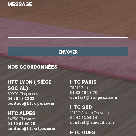
MESSAGE
NOS COORDONNÉES
HTC LYON ( SIÈGE
HTC PARIS
SOCIAL)
75012 Paris
01 88 40 17 70
69970 Chaponnay
contact@htc-paris.com
04 78 17 32 22
contact@htc-lyon.com
HTC SUD
HTC ALPES
13100 Aix-en-Provence
04 42 52 04 74
74650 Chavanod
contact@htc-sud.com
04 50 66 00 75
contact@htc-alpes.com
HTC OUEST