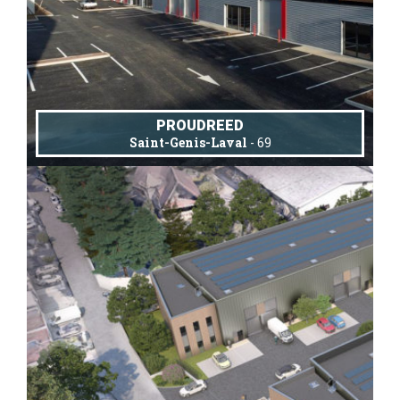
PROUDREED
Saint-Genis-Laval
- 69