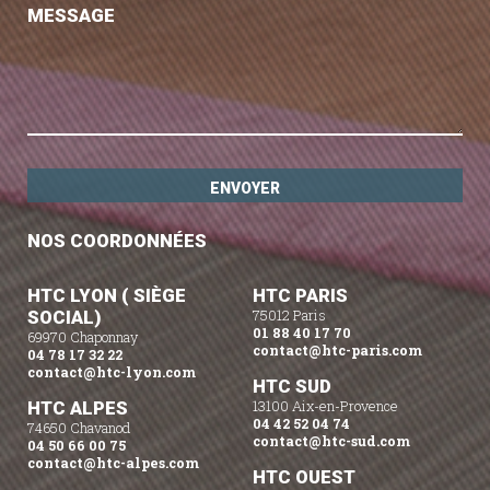
MESSAGE
NOS COORDONNÉES
HTC LYON ( SIÈGE
HTC PARIS
SOCIAL)
75012 Paris
01 88 40 17 70
69970 Chaponnay
contact@htc-paris.com
04 78 17 32 22
contact@htc-lyon.com
HTC SUD
HTC ALPES
13100 Aix-en-Provence
04 42 52 04 74
74650 Chavanod
contact@htc-sud.com
04 50 66 00 75
contact@htc-alpes.com
HTC OUEST