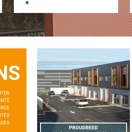
NS
NTER
ANTÉ
RCE
ITÉS
AGES
PROUDREED