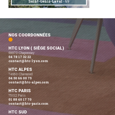
Saint-Genis-Laval
- 69
NOS COORDONNÉES
HTC LYON ( SIÈGE SOCIAL)
69970 Chaponnay
04 78 17 32 22
contact@htc-lyon.com
HTC ALPES
74650 Chavanod
04 50 66 00 75
contact@htc-alpes.com
HTC PARIS
75012 Paris
01 88 40 17 70
contact@htc-paris.com
HTC SUD