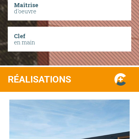
Maîtrise
d'oeuvre
Clef
en main
RÉALISATIONS