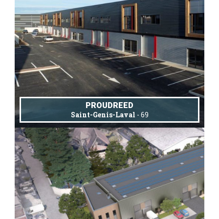
PROUDREED
Saint-Genis-Laval
- 69