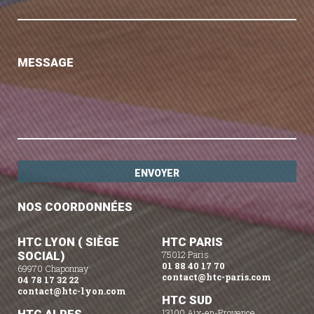
MESSAGE
NOS COORDONNÉES
HTC LYON ( SIÈGE
HTC PARIS
SOCIAL)
75012 Paris
01 88 40 17 70
69970 Chaponnay
contact@htc-paris.com
04 78 17 32 22
contact@htc-lyon.com
HTC SUD
13100 Aix-en-Provence