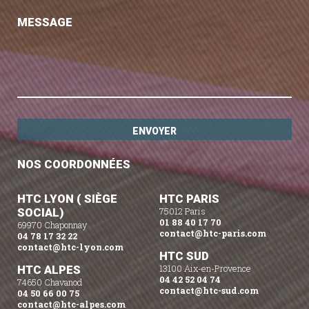
MESSAGE
NOS COORDONNÉES
HTC LYON ( SIÈGE
HTC PARIS
SOCIAL)
75012 Paris
01 88 40 17 70
69970 Chaponnay
contact@htc-paris.com
04 78 17 32 22
contact@htc-lyon.com
HTC SUD
HTC ALPES
13100 Aix-en-Provence
04 42 52 04 74
74650 Chavanod
contact@htc-sud.com
04 50 66 00 75
contact@htc-alpes.com