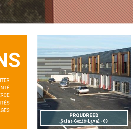
NS
NTER
ANTÉ
RCE
ITÉS
AGES
PROUDREED
Saint-Genis-Laval
- 69