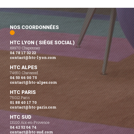
NOS COORDONNÉES
HTC LYON ( SIÈGE SOCIAL)
69970 Chaponnay
04 78 17 32 22
contact@htc-lyon.com
HTC ALPES
74650 Chavanod
04 50 66 00 75
contact@htc-alpes.com
HTC PARIS
75012 Paris
01 88 40 17 70
contact@htc-paris.com
HTC SUD
13100 Aix-en-Provence
04 42 52 04 74
contact@htc-sud.com