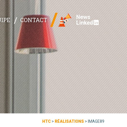
News
IPE
CONTACT
Linked
HTC
>
RÉALISATIONS
>
IMAGE89