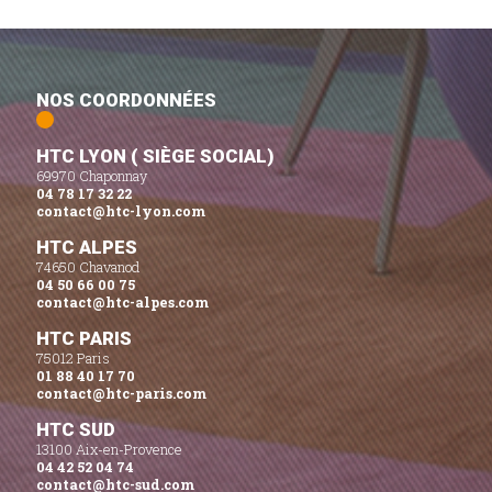
NOS COORDONNÉES
HTC LYON ( SIÈGE SOCIAL)
69970 Chaponnay
04 78 17 32 22
contact@htc-lyon.com
HTC ALPES
74650 Chavanod
04 50 66 00 75
contact@htc-alpes.com
HTC PARIS
75012 Paris
01 88 40 17 70
contact@htc-paris.com
HTC SUD
13100 Aix-en-Provence
04 42 52 04 74
contact@htc-sud.com