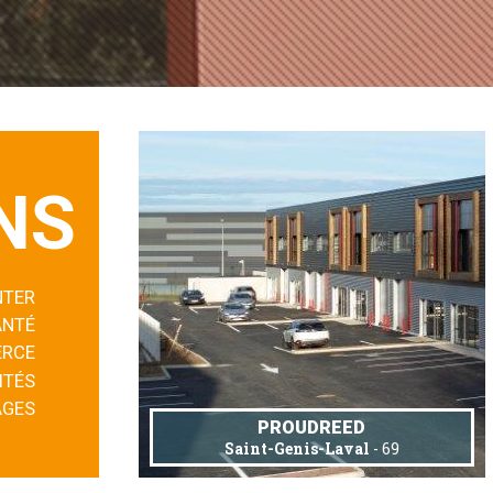
NS
NTER
ANTÉ
RCE
ITÉS
AGES
PROUDREED
Saint-Genis-Laval
- 69