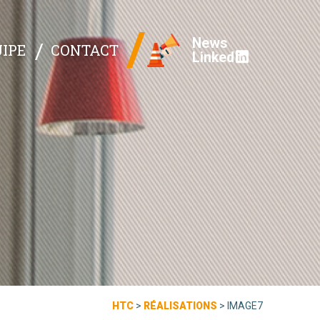
News
IPE
CONTACT
Linked
HTC
>
RÉALISATIONS
>
IMAGE7