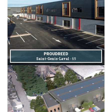
PROUDREED
Saint-Genis-Laval
- 69