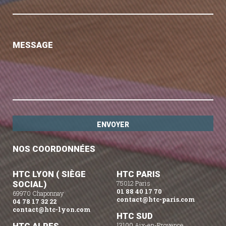
MESSAGE
NOS COORDONNÉES
HTC LYON ( SIÈGE
HTC PARIS
SOCIAL)
75012 Paris
01 88 40 17 70
69970 Chaponnay
contact@htc-paris.com
04 78 17 32 22
contact@htc-lyon.com
HTC SUD
13100 Aix-en-Provence