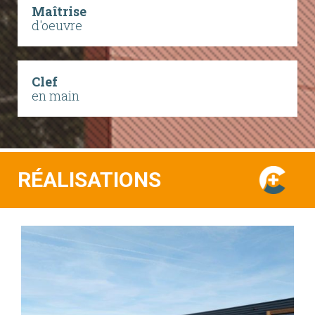
Maîtrise
d'oeuvre
Clef
en main
RÉALISATIONS