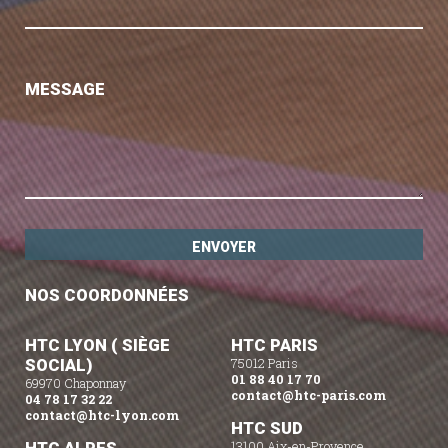
MESSAGE
NOS COORDONNÉES
HTC LYON ( SIÈGE
HTC PARIS
SOCIAL)
75012 Paris
01 88 40 17 70
69970 Chaponnay
contact@htc-paris.com
04 78 17 32 22
contact@htc-lyon.com
HTC SUD
13100 Aix-en-Provence