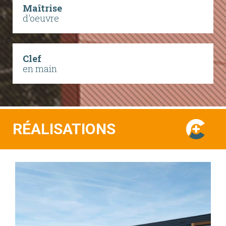
Maîtrise
d'oeuvre
Clef
en main
RÉALISATIONS