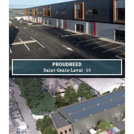
PROUDREED
Saint-Genis-Laval
- 69