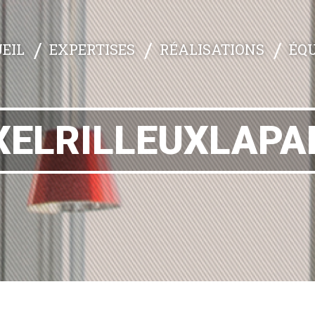
EXPERTISES
RÉALISATIONS
ÉQU
EIL
XELRILLEUXLAPA