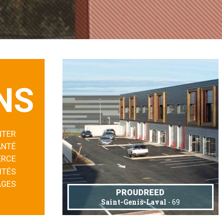
NS
NTER
ANTÉ
RCE
ITÉS
AGES
PROUDREED
Saint-Genis-Laval
- 69