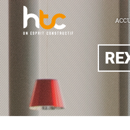
ACCU
RE