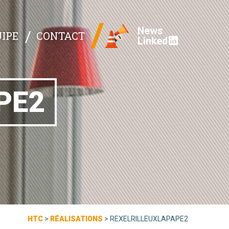
News
IPE
CONTACT
Linked
PE2
HTC
>
RÉALISATIONS
>
REXELRILLEUXLAPAPE2