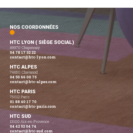
NOS COORDONNÉES
HTC LYON ( SIÈGE SOCIAL)
69970 Chaponnay
04 78 17 32 22
contact@htc-lyon.com
HTC ALPES
74650 Chavanod
04 50 66 00 75
contact@htc-alpes.com
HTC PARIS
75012 Paris
01 88 40 17 70
contact@htc-paris.com
HTC SUD
13100 Aix-en-Provence
04 42 52 04 74
contact@htc-sud.com