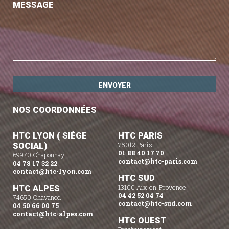
MESSAGE
NOS COORDONNÉES
HTC LYON ( SIÈGE
HTC PARIS
SOCIAL)
75012 Paris
01 88 40 17 70
69970 Chaponnay
contact@htc-paris.com
04 78 17 32 22
contact@htc-lyon.com
HTC SUD
HTC ALPES
13100 Aix-en-Provence
04 42 52 04 74
74650 Chavanod
contact@htc-sud.com
04 50 66 00 75
contact@htc-alpes.com
HTC OUEST