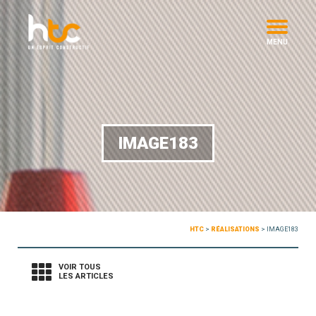
MENU
IMAGE183
HTC
>
RÉALISATIONS
>
IMAGE183
VOIR TOUS
LES ARTICLES