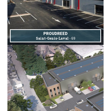
PROUDREED
Saint-Genis-Laval
- 69