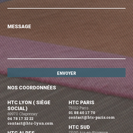
MESSAGE
NOS COORDONNÉES
HTC LYON ( SIÈGE
HTC PARIS
SOCIAL)
75012 Paris
01 88 40 17 70
69970 Chaponnay
contact@htc-paris.com
04 78 17 32 22
contact@htc-lyon.com
HTC SUD
13100 Aix-en-Provence