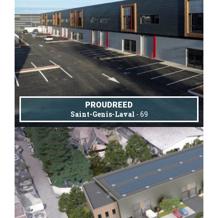
PROUDREED
Saint-Genis-Laval
- 69