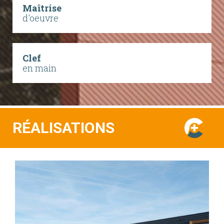
Maîtrise
d'oeuvre
Clef
en main
RÉALISATIONS