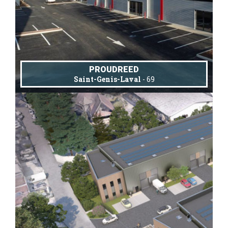
PROUDREED
Saint-Genis-Laval
- 69