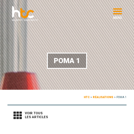
MENU
POMA 1
HTC
>
RÉALISATIONS
>
POMA 1
VOIR TOUS
LES ARTICLES