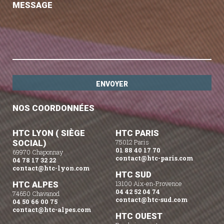
MESSAGE
NOS COORDONNÉES
HTC LYON ( SIÈGE
HTC PARIS
SOCIAL)
75012 Paris
01 88 40 17 70
69970 Chaponnay
contact@htc-paris.com
04 78 17 32 22
contact@htc-lyon.com
HTC SUD
HTC ALPES
13100 Aix-en-Provence
04 42 52 04 74
74650 Chavanod
contact@htc-sud.com
04 50 66 00 75
contact@htc-alpes.com
HTC OUEST