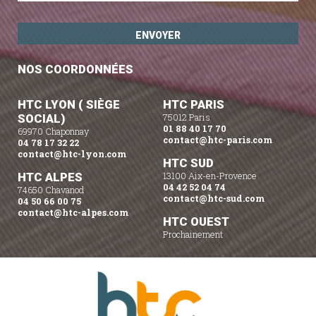
NOS COORDONNÉES
HTC LYON ( SIÈGE
HTC PARIS
SOCIAL)
75012 Paris
01 88 40 17 70
69970 Chaponnay
contact@htc-paris.com
04 78 17 32 22
contact@htc-lyon.com
HTC SUD
HTC ALPES
13100 Aix-en-Provence
04 42 52 04 74
74650 Chavanod
contact@htc-sud.com
04 50 66 00 75
contact@htc-alpes.com
HTC OUEST
Prochainement