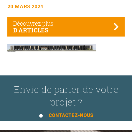
20 MARS 2024
Découvrez plus
D'ARTICLES
Envie de parler de votre
projet ?
CONTACTEZ-NOUS