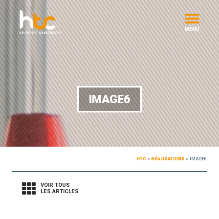
MENU
IMAGE6
HTC
>
RÉALISATIONS
>
IMAGE6
VOIR TOUS
LES ARTICLES