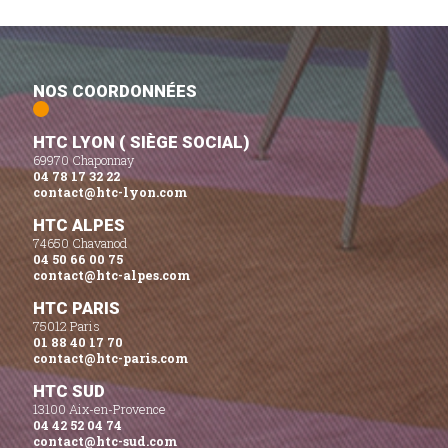
NOS COORDONNÉES
HTC LYON ( SIÈGE SOCIAL)
69970 Chaponnay
04 78 17 32 22
contact@htc-lyon.com
HTC ALPES
74650 Chavanod
04 50 66 00 75
contact@htc-alpes.com
HTC PARIS
75012 Paris
01 88 40 17 70
contact@htc-paris.com
HTC SUD
13100 Aix-en-Provence
04 42 52 04 74
contact@htc-sud.com