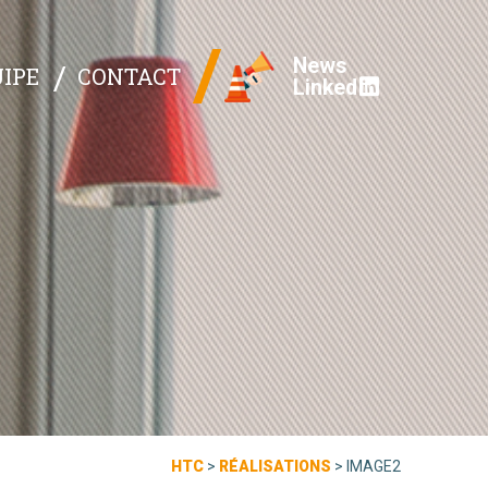
News
IPE
CONTACT
Linked
HTC
>
RÉALISATIONS
>
IMAGE2