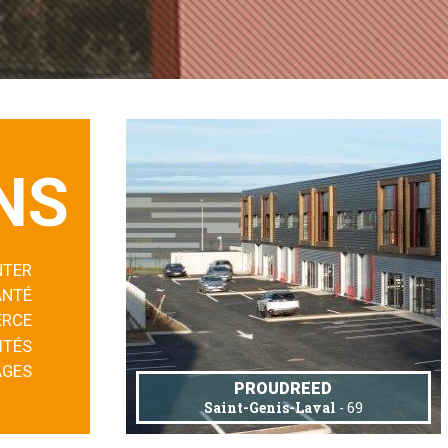
NS
NTER
ANTÉ
RCE
ITÉS
AGES
PROUDREED
Saint-Genis-Laval
- 69