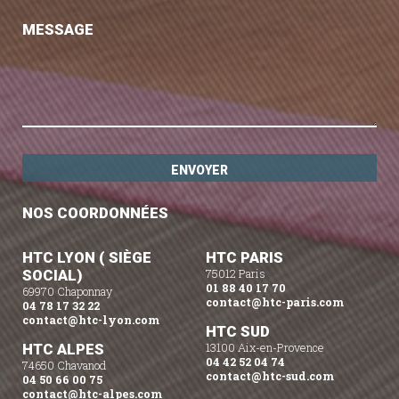
MESSAGE
NOS COORDONNÉES
HTC LYON ( SIÈGE
HTC PARIS
SOCIAL)
75012 Paris
01 88 40 17 70
69970 Chaponnay
contact@htc-paris.com
04 78 17 32 22
contact@htc-lyon.com
HTC SUD
HTC ALPES
13100 Aix-en-Provence
04 42 52 04 74
74650 Chavanod
contact@htc-sud.com
04 50 66 00 75
contact@htc-alpes.com