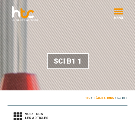
MENU
SCI B1 1
HTC
>
RÉALISATIONS
>
SCI B1 1
VOIR TOUS
LES ARTICLES