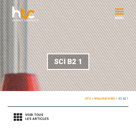
MENU
SCI B2 1
HTC
>
RÉALISATIONS
>
SCI B2 1
VOIR TOUS
LES ARTICLES