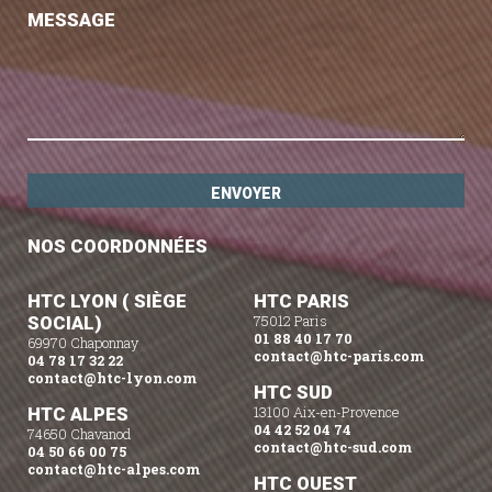
MESSAGE
NOS COORDONNÉES
HTC LYON ( SIÈGE
HTC PARIS
SOCIAL)
75012 Paris
01 88 40 17 70
69970 Chaponnay
contact@htc-paris.com
04 78 17 32 22
contact@htc-lyon.com
HTC SUD
HTC ALPES
13100 Aix-en-Provence
04 42 52 04 74
74650 Chavanod
contact@htc-sud.com
04 50 66 00 75
contact@htc-alpes.com
HTC OUEST