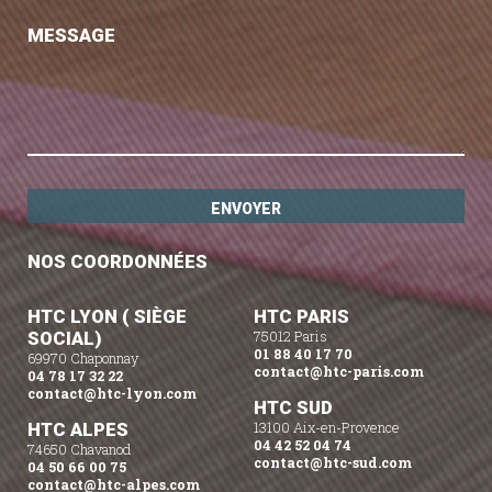
MESSAGE
NOS COORDONNÉES
HTC LYON ( SIÈGE
HTC PARIS
SOCIAL)
75012 Paris
01 88 40 17 70
69970 Chaponnay
contact@htc-paris.com
04 78 17 32 22
contact@htc-lyon.com
HTC SUD
HTC ALPES
13100 Aix-en-Provence
04 42 52 04 74
74650 Chavanod
contact@htc-sud.com
04 50 66 00 75
contact@htc-alpes.com