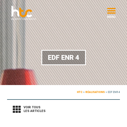
MENU
EDF ENR 4
HTC
>
RÉALISATIONS
>
EDF ENR 4
VOIR TOUS
LES ARTICLES