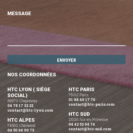
MESSAGE
NOS COORDONNÉES
HTC LYON ( SIÈGE
HTC PARIS
SOCIAL)
75012 Paris
01 88 40 17 70
69970 Chaponnay
contact@htc-paris.com
04 78 17 32 22
contact@htc-lyon.com
HTC SUD
HTC ALPES
13100 Aix-en-Provence
04 42 52 04 74
74650 Chavanod
contact@htc-sud.com
04 50 66 00 75