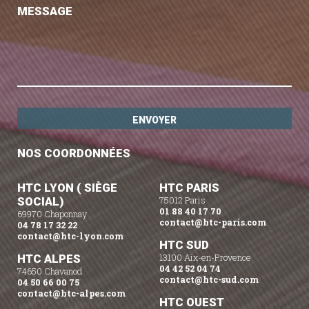
MESSAGE
NOS COORDONNÉES
HTC LYON ( SIÈGE
HTC PARIS
SOCIAL)
75012 Paris
01 88 40 17 70
69970 Chaponnay
contact@htc-paris.com
04 78 17 32 22
contact@htc-lyon.com
HTC SUD
HTC ALPES
13100 Aix-en-Provence
04 42 52 04 74
74650 Chavanod
contact@htc-sud.com
04 50 66 00 75
contact@htc-alpes.com
HTC OUEST