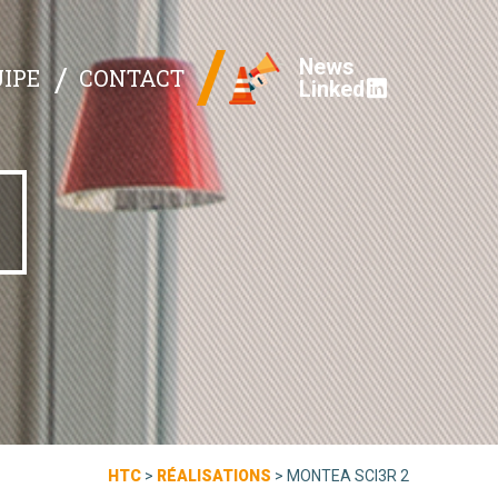
News
IPE
CONTACT
Linked
HTC
>
RÉALISATIONS
>
MONTEA SCI3R 2