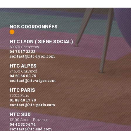
NOS COORDONNÉES
HTC LYON ( SIÈGE SOCIAL)
69970 Chaponnay
04 78 17 32 22
contact@htc-lyon.com
HTC ALPES
74650 Chavanod
04 50 66 00 75
contact@htc-alpes.com
HTC PARIS
75012 Paris
01 88 40 17 70
contact@htc-paris.com
HTC SUD
13100 Aix-en-Provence
04 42 52 04 74
contact@htc-sud.com