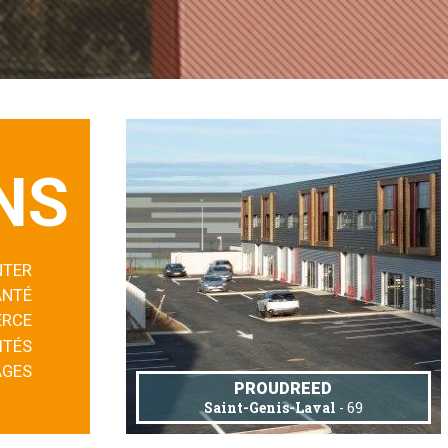
NS
NTER
ANTÉ
RCE
ITÉS
AGES
PROUDREED
Saint-Genis-Laval
- 69