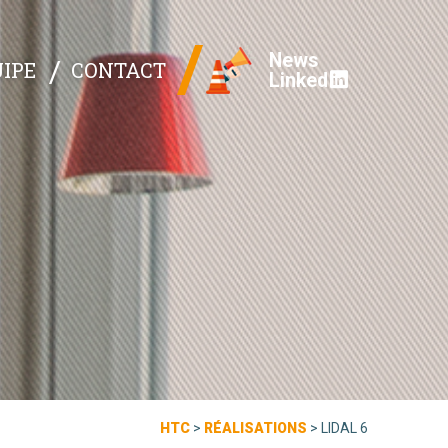
News
IPE
CONTACT
Linked
HTC
>
RÉALISATIONS
>
LIDAL 6