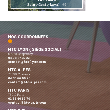
Saint-Genis-Laval
- 69
NOS COORDONNÉES
HTC LYON ( SIÈGE SOCIAL)
69970 Chaponnay
04 78 17 32 22
contact@htc-lyon.com
HTC ALPES
74650 Chavanod
04 50 66 00 75
contact@htc-alpes.com
HTC PARIS
75012 Paris
01 88 40 17 70
contact@htc-paris.com