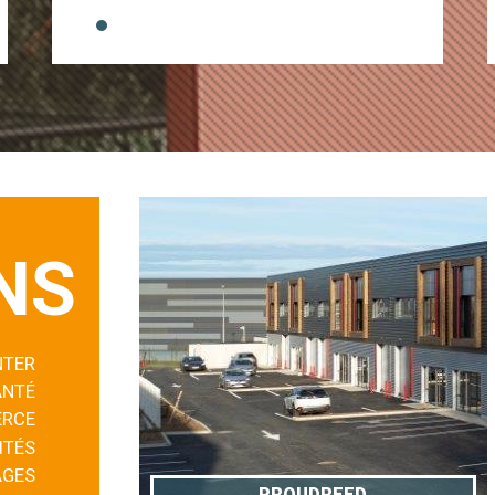
NS
NTER
ANTÉ
RCE
ITÉS
AGES
PROUDREED