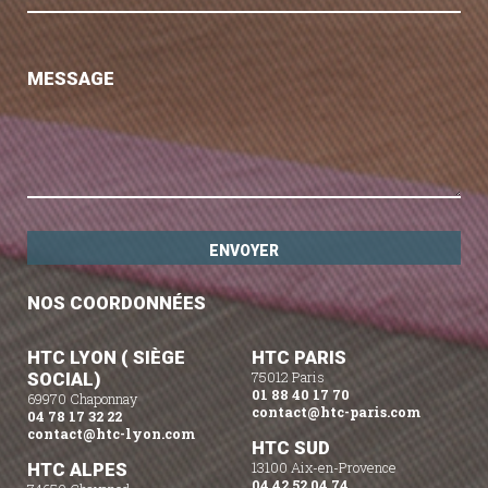
MESSAGE
NOS COORDONNÉES
HTC LYON ( SIÈGE
HTC PARIS
SOCIAL)
75012 Paris
01 88 40 17 70
69970 Chaponnay
contact@htc-paris.com
04 78 17 32 22
contact@htc-lyon.com
HTC SUD
HTC ALPES
13100 Aix-en-Provence
04 42 52 04 74