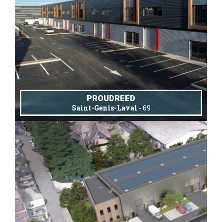
PROUDREED
Saint-Genis-Laval
- 69