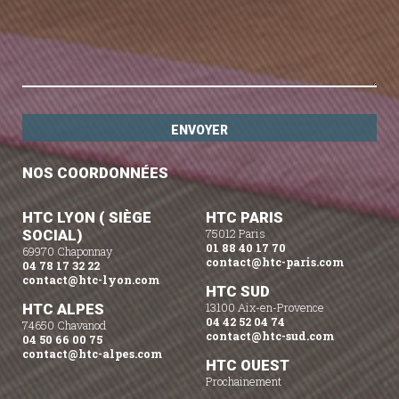
NOS COORDONNÉES
HTC LYON ( SIÈGE
HTC PARIS
SOCIAL)
75012 Paris
01 88 40 17 70
69970 Chaponnay
contact@htc-paris.com
04 78 17 32 22
contact@htc-lyon.com
HTC SUD
HTC ALPES
13100 Aix-en-Provence
04 42 52 04 74
74650 Chavanod
contact@htc-sud.com
04 50 66 00 75
contact@htc-alpes.com
HTC OUEST
Prochainement