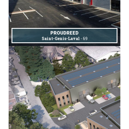
PROUDREED
Saint-Genis-Laval
- 69