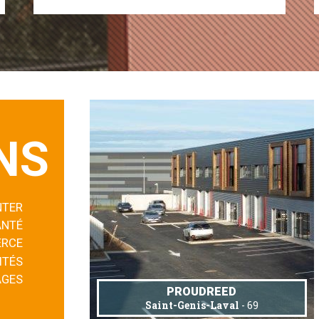
NS
NTER
ANTÉ
RCE
ITÉS
AGES
PROUDREED
Saint-Genis-Laval
- 69