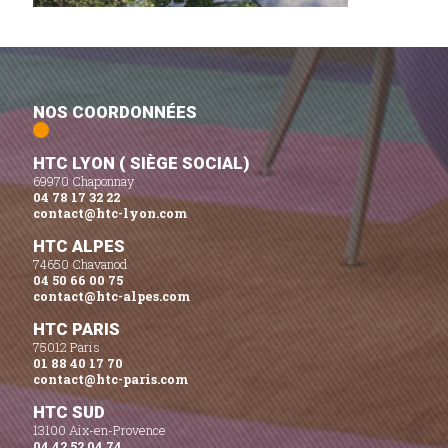
NOS COORDONNÉES
HTC LYON ( SIÈGE SOCIAL)
69970 Chaponnay
04 78 17 32 22
contact@htc-lyon.com
HTC ALPES
74650 Chavanod
04 50 66 00 75
contact@htc-alpes.com
HTC PARIS
75012 Paris
01 88 40 17 70
contact@htc-paris.com
HTC SUD
13100 Aix-en-Provence
04 42 52 04 74