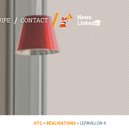
News
IPE
CONTACT
Linked
HTC
>
RÉALISATIONS
>
LEPAVILLON-4