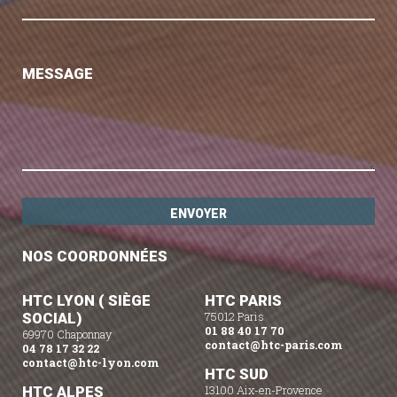
MESSAGE
NOS COORDONNÉES
HTC LYON ( SIÈGE
HTC PARIS
SOCIAL)
75012 Paris
01 88 40 17 70
69970 Chaponnay
contact@htc-paris.com
04 78 17 32 22
contact@htc-lyon.com
HTC SUD
HTC ALPES
13100 Aix-en-Provence