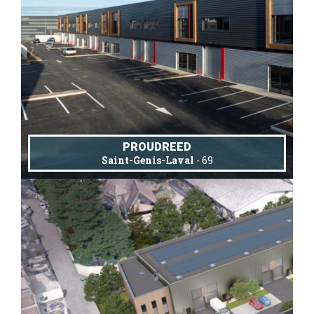
PROUDREED
Saint-Genis-Laval
- 69