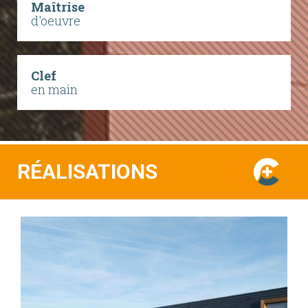
Maîtrise
d'oeuvre
Clef
en main
RÉALISATIONS