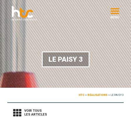
MENU
LE PAISY 3
HTC
>
RÉALISATIONS
>
LE PAISY 3
VOIR TOUS
LES ARTICLES