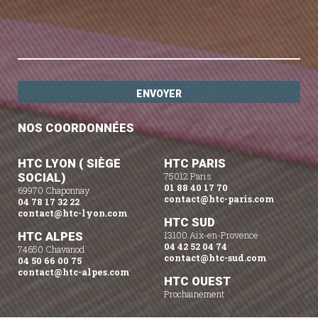
NOS COORDONNÉES
HTC LYON ( SIÈGE
HTC PARIS
SOCIAL)
75012 Paris
01 88 40 17 70
69970 Chaponnay
contact@htc-paris.com
04 78 17 32 22
contact@htc-lyon.com
HTC SUD
HTC ALPES
13100 Aix-en-Provence
04 42 52 04 74
74650 Chavanod
contact@htc-sud.com
04 50 66 00 75
contact@htc-alpes.com
HTC OUEST
Prochainement