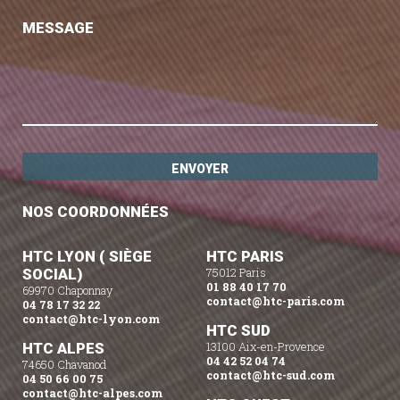
MESSAGE
NOS COORDONNÉES
HTC LYON ( SIÈGE
HTC PARIS
SOCIAL)
75012 Paris
01 88 40 17 70
69970 Chaponnay
contact@htc-paris.com
04 78 17 32 22
contact@htc-lyon.com
HTC SUD
HTC ALPES
13100 Aix-en-Provence
04 42 52 04 74
74650 Chavanod
contact@htc-sud.com
04 50 66 00 75
contact@htc-alpes.com