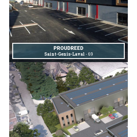
PROUDREED
Saint-Genis-Laval
- 69