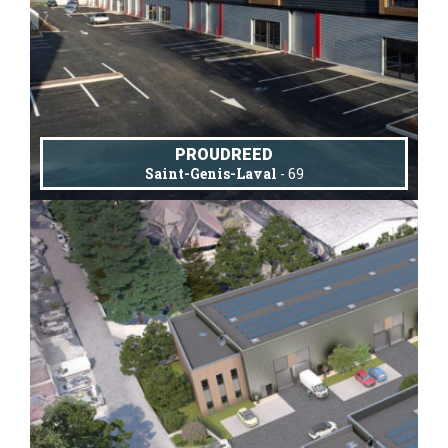
PROUDREED
Saint-Genis-Laval
- 69