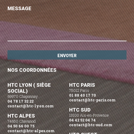
MESSAGE
NOS COORDONNÉES
HTC LYON ( SIÈGE
HTC PARIS
SOCIAL)
75012 Paris
01 88 40 17 70
69970 Chaponnay
contact@htc-paris.com
04 78 17 32 22
contact@htc-lyon.com
HTC SUD
HTC ALPES
13100 Aix-en-Provence
04 42 52 04 74
74650 Chavanod
contact@htc-sud.com
04 50 66 00 75
contact@htc-alpes.com