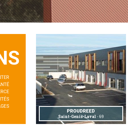
NS
NTER
ANTÉ
RCE
ITÉS
AGES
PROUDREED
Saint-Genis-Laval
- 69