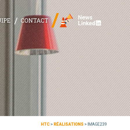
News
IPE
CONTACT
Linked
HTC
>
RÉALISATIONS
>
IMAGE239