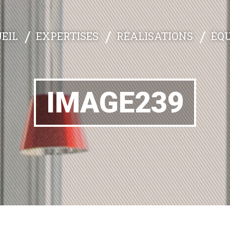
EXPERTISES
RÉALISATIONS
ÉQU
EIL
IMAGE239