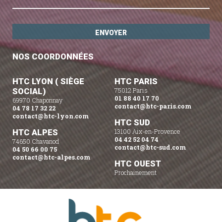
NOS COORDONNÉES
HTC LYON ( SIÈGE
HTC PARIS
SOCIAL)
75012 Paris
01 88 40 17 70
69970 Chaponnay
contact@htc-paris.com
04 78 17 32 22
contact@htc-lyon.com
HTC SUD
HTC ALPES
13100 Aix-en-Provence
04 42 52 04 74
74650 Chavanod
contact@htc-sud.com
04 50 66 00 75
contact@htc-alpes.com
HTC OUEST
Prochainement