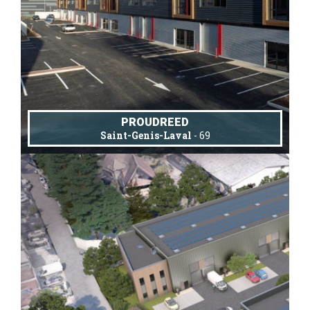
PROUDREED
Saint-Genis-Laval
- 69