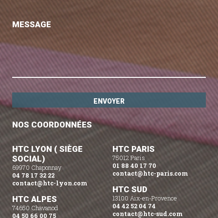
MESSAGE
NOS COORDONNÉES
HTC LYON ( SIÈGE
HTC PARIS
SOCIAL)
75012 Paris
01 88 40 17 70
69970 Chaponnay
contact@htc-paris.com
04 78 17 32 22
contact@htc-lyon.com
HTC SUD
HTC ALPES
13100 Aix-en-Provence
04 42 52 04 74
74650 Chavanod
contact@htc-sud.com
04 50 66 00 75