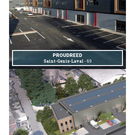
PROUDREED
Saint-Genis-Laval
- 69