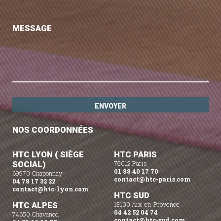
MESSAGE
NOS COORDONNÉES
HTC LYON ( SIÈGE
HTC PARIS
SOCIAL)
75012 Paris
01 88 40 17 70
69970 Chaponnay
contact@htc-paris.com
04 78 17 32 22
contact@htc-lyon.com
HTC SUD
HTC ALPES
13100 Aix-en-Provence
04 42 52 04 74
74650 Chavanod
contact@htc-sud.com